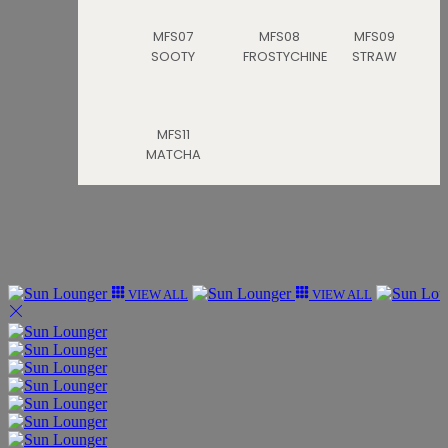
MFS07
MFS08
MFS09
SOOTY
FROSTYCHINE
STRAW
MFS11
MATCHA
VIEW ALL
VIEW ALL