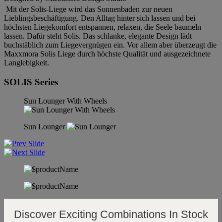
Mit der Solis-Liege wird das Sonnenbaden zur neuen
Lieblingsbeschäftigung. Den Alltag hinter sich lassen und bei
höchsten Liegekomfort entspannen, relaxen, die Seele baumeln
lassen. Dafür steht Solis. Das schlanke, elegante Design lädt
buchstäblich zum Liegevergnügen ein. Vor allem aber überzeugt die
Maxxmora Solis Liege durch höchste Qualität und ausgezeichnete
Langlebigkeit.
SOLIS Series
Sun Lounger With Wheels
Sun Lounger
Discover Exciting Combinations In Stock