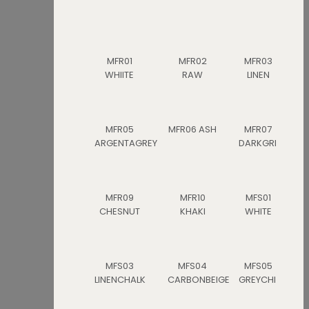
MFR01
MFR02
MFR03
WHIITE
RAW
LINEN
MFR05
MFR06 ASH
MFR07
ARGENTAGREY
DARKGREY
MFR09
MFR10
MFS01
CHESNUT
KHAKI
WHITE
MFS03
MFS04
MFS05
LINENCHALK
CARBONBEIGE
GREYCHINE
C