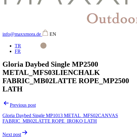
info@maxxmora.de
EN
TR
FR
Gloria Daybed Single MP2500
METAL_MFS03LIENCHALK
FABRIC_MB02LATTE ROPE_MP2500
LATH
Beitragsnavigation
Previous post
Gloria Daybed Single MP1013 METAL_MFS02CANVAS
FABRIC_MB02LATTE ROPE_IROKO LATH
Next post