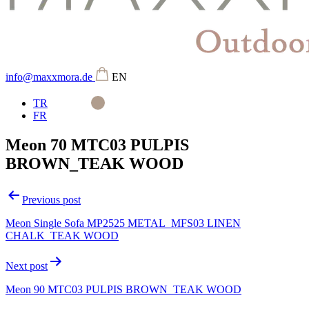
info@maxxmora.de
EN
TR
FR
Meon 70 MTC03 PULPIS
BROWN_TEAK WOOD
Beitragsnavigation
Previous post
Meon Single Sofa MP2525 METAL_MFS03 LINEN
CHALK_TEAK WOOD
Next post
Meon 90 MTC03 PULPIS BROWN_TEAK WOOD