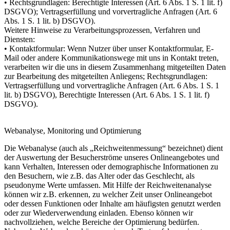
• Rechtsgrundlagen: Berechtigte Interessen (Art. 6 Abs. 1 S. 1 lit. f)
DSGVO); Vertragserfüllung und vorvertragliche Anfragen (Art. 6
Abs. 1 S. 1 lit. b) DSGVO).
Weitere Hinweise zu Verarbeitungsprozessen, Verfahren und
Diensten:
• Kontaktformular: Wenn Nutzer über unser Kontaktformular, E-
Mail oder andere Kommunikationswege mit uns in Kontakt treten,
verarbeiten wir die uns in diesem Zusammenhang mitgeteilten Daten
zur Bearbeitung des mitgeteilten Anliegens; Rechtsgrundlagen:
Vertragserfüllung und vorvertragliche Anfragen (Art. 6 Abs. 1 S. 1
lit. b) DSGVO), Berechtigte Interessen (Art. 6 Abs. 1 S. 1 lit. f)
DSGVO).
Webanalyse, Monitoring und Optimierung
Die Webanalyse (auch als „Reichweitenmessung“ bezeichnet) dient
der Auswertung der Besucherströme unseres Onlineangebotes und
kann Verhalten, Interessen oder demographische Informationen zu
den Besuchern, wie z.B. das Alter oder das Geschlecht, als
pseudonyme Werte umfassen. Mit Hilfe der Reichweitenanalyse
können wir z.B. erkennen, zu welcher Zeit unser Onlineangebot
oder dessen Funktionen oder Inhalte am häufigsten genutzt werden
oder zur Wiederverwendung einladen. Ebenso können wir
nachvollziehen, welche Bereiche der Optimierung bedürfen.