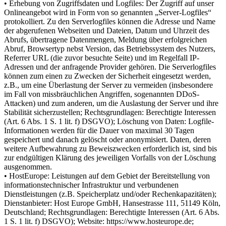
• Erhebung von Zugriffsdaten und Logfiles: Der Zugriff auf unser
Onlineangebot wird in Form von so genannten „Server-Logfiles“
protokolliert. Zu den Serverlogfiles können die Adresse und Name
der abgerufenen Webseiten und Dateien, Datum und Uhrzeit des
Abrufs, übertragene Datenmengen, Meldung über erfolgreichen
Abruf, Browsertyp nebst Version, das Betriebssystem des Nutzers,
Referrer URL (die zuvor besuchte Seite) und im Regelfall IP-
Adressen und der anfragende Provider gehören. Die Serverlogfiles
können zum einen zu Zwecken der Sicherheit eingesetzt werden,
z.B., um eine Überlastung der Server zu vermeiden (insbesondere
im Fall von missbräuchlichen Angriffen, sogenannten DDoS-
Attacken) und zum anderen, um die Auslastung der Server und ihre
Stabilität sicherzustellen; Rechtsgrundlagen: Berechtigte Interessen
(Art. 6 Abs. 1 S. 1 lit. f) DSGVO); Löschung von Daten: Logfile-
Informationen werden für die Dauer von maximal 30 Tagen
gespeichert und danach gelöscht oder anonymisiert. Daten, deren
weitere Aufbewahrung zu Beweiszwecken erforderlich ist, sind bis
zur endgültigen Klärung des jeweiligen Vorfalls von der Löschung
ausgenommen.
• HostEurope: Leistungen auf dem Gebiet der Bereitstellung von
informationstechnischer Infrastruktur und verbundenen
Dienstleistungen (z.B. Speicherplatz und/oder Rechenkapazitäten);
Dienstanbieter: Host Europe GmbH, Hansestrasse 111, 51149 Köln,
Deutschland; Rechtsgrundlagen: Berechtigte Interessen (Art. 6 Abs.
1 S. 1 lit. f) DSGVO); Website: https://www.hosteurope.de;