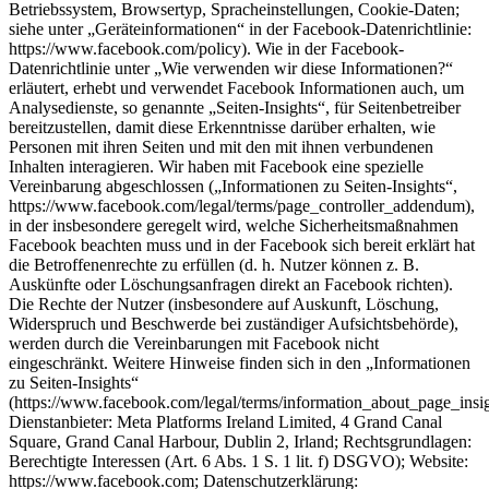
Betriebssystem, Browsertyp, Spracheinstellungen, Cookie-Daten;
siehe unter „Geräteinformationen“ in der Facebook-Datenrichtlinie:
https://www.facebook.com/policy). Wie in der Facebook-
Datenrichtlinie unter „Wie verwenden wir diese Informationen?“
erläutert, erhebt und verwendet Facebook Informationen auch, um
Analysedienste, so genannte „Seiten-Insights“, für Seitenbetreiber
bereitzustellen, damit diese Erkenntnisse darüber erhalten, wie
Personen mit ihren Seiten und mit den mit ihnen verbundenen
Inhalten interagieren. Wir haben mit Facebook eine spezielle
Vereinbarung abgeschlossen („Informationen zu Seiten-Insights“,
https://www.facebook.com/legal/terms/page_controller_addendum),
in der insbesondere geregelt wird, welche Sicherheitsmaßnahmen
Facebook beachten muss und in der Facebook sich bereit erklärt hat
die Betroffenenrechte zu erfüllen (d. h. Nutzer können z. B.
Auskünfte oder Löschungsanfragen direkt an Facebook richten).
Die Rechte der Nutzer (insbesondere auf Auskunft, Löschung,
Widerspruch und Beschwerde bei zuständiger Aufsichtsbehörde),
werden durch die Vereinbarungen mit Facebook nicht
eingeschränkt. Weitere Hinweise finden sich in den „Informationen
zu Seiten-Insights“
(https://www.facebook.com/legal/terms/information_about_page_insig
Dienstanbieter: Meta Platforms Ireland Limited, 4 Grand Canal
Square, Grand Canal Harbour, Dublin 2, Irland; Rechtsgrundlagen:
Berechtigte Interessen (Art. 6 Abs. 1 S. 1 lit. f) DSGVO); Website:
https://www.facebook.com; Datenschutzerklärung: