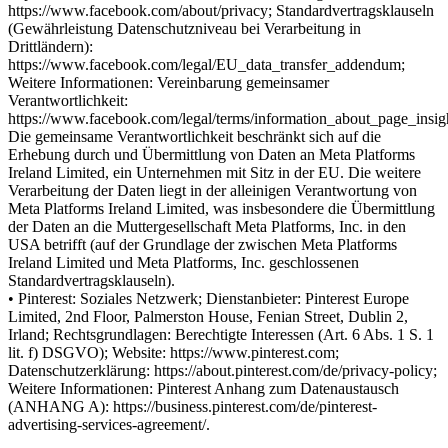
https://www.facebook.com/about/privacy; Standardvertragsklauseln
(Gewährleistung Datenschutzniveau bei Verarbeitung in
Drittländern):
https://www.facebook.com/legal/EU_data_transfer_addendum;
Weitere Informationen: Vereinbarung gemeinsamer
Verantwortlichkeit:
https://www.facebook.com/legal/terms/information_about_page_insig
Die gemeinsame Verantwortlichkeit beschränkt sich auf die
Erhebung durch und Übermittlung von Daten an Meta Platforms
Ireland Limited, ein Unternehmen mit Sitz in der EU. Die weitere
Verarbeitung der Daten liegt in der alleinigen Verantwortung von
Meta Platforms Ireland Limited, was insbesondere die Übermittlung
der Daten an die Muttergesellschaft Meta Platforms, Inc. in den
USA betrifft (auf der Grundlage der zwischen Meta Platforms
Ireland Limited und Meta Platforms, Inc. geschlossenen
Standardvertragsklauseln).
• Pinterest: Soziales Netzwerk; Dienstanbieter: Pinterest Europe
Limited, 2nd Floor, Palmerston House, Fenian Street, Dublin 2,
Irland; Rechtsgrundlagen: Berechtigte Interessen (Art. 6 Abs. 1 S. 1
lit. f) DSGVO); Website: https://www.pinterest.com;
Datenschutzerklärung: https://about.pinterest.com/de/privacy-policy;
Weitere Informationen: Pinterest Anhang zum Datenaustausch
(ANHANG A): https://business.pinterest.com/de/pinterest-
advertising-services-agreement/.