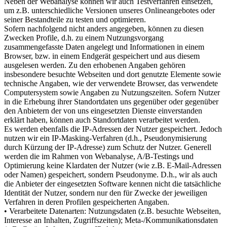
Neben der Webanalyse können wir auch Testverfahren einsetzen,
um z.B. unterschiedliche Versionen unseres Onlineangebotes oder
seiner Bestandteile zu testen und optimieren.
Sofern nachfolgend nicht anders angegeben, können zu diesen
Zwecken Profile, d.h. zu einem Nutzungsvorgang
zusammengefasste Daten angelegt und Informationen in einem
Browser, bzw. in einem Endgerät gespeichert und aus diesem
ausgelesen werden. Zu den erhobenen Angaben gehören
insbesondere besuchte Webseiten und dort genutzte Elemente sowie
technische Angaben, wie der verwendete Browser, das verwendete
Computersystem sowie Angaben zu Nutzungszeiten. Sofern Nutzer
in die Erhebung ihrer Standortdaten uns gegenüber oder gegenüber
den Anbietern der von uns eingesetzten Dienste einverstanden
erklärt haben, können auch Standortdaten verarbeitet werden.
Es werden ebenfalls die IP-Adressen der Nutzer gespeichert. Jedoch
nutzen wir ein IP-Masking-Verfahren (d.h., Pseudonymisierung
durch Kürzung der IP-Adresse) zum Schutz der Nutzer. Generell
werden die im Rahmen von Webanalyse, A/B-Testings und
Optimierung keine Klardaten der Nutzer (wie z.B. E-Mail-Adressen
oder Namen) gespeichert, sondern Pseudonyme. D.h., wir als auch
die Anbieter der eingesetzten Software kennen nicht die tatsächliche
Identität der Nutzer, sondern nur den für Zwecke der jeweiligen
Verfahren in deren Profilen gespeicherten Angaben.
• Verarbeitete Datenarten: Nutzungsdaten (z.B. besuchte Webseiten,
Interesse an Inhalten, Zugriffszeiten); Meta-/Kommunikationsdaten