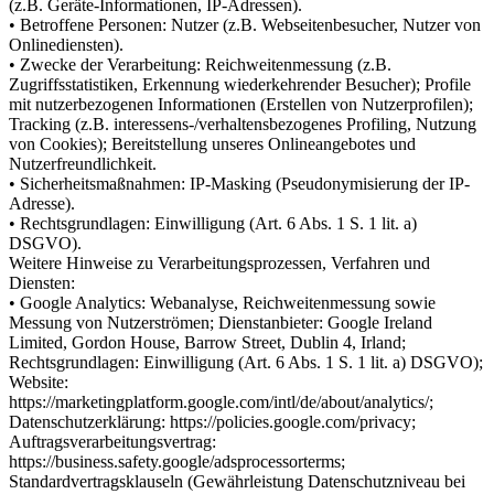
(z.B. Geräte-Informationen, IP-Adressen).
• Betroffene Personen: Nutzer (z.B. Webseitenbesucher, Nutzer von
Onlinediensten).
• Zwecke der Verarbeitung: Reichweitenmessung (z.B.
Zugriffsstatistiken, Erkennung wiederkehrender Besucher); Profile
mit nutzerbezogenen Informationen (Erstellen von Nutzerprofilen);
Tracking (z.B. interessens-/verhaltensbezogenes Profiling, Nutzung
von Cookies); Bereitstellung unseres Onlineangebotes und
Nutzerfreundlichkeit.
• Sicherheitsmaßnahmen: IP-Masking (Pseudonymisierung der IP-
Adresse).
• Rechtsgrundlagen: Einwilligung (Art. 6 Abs. 1 S. 1 lit. a)
DSGVO).
Weitere Hinweise zu Verarbeitungsprozessen, Verfahren und
Diensten:
• Google Analytics: Webanalyse, Reichweitenmessung sowie
Messung von Nutzerströmen; Dienstanbieter: Google Ireland
Limited, Gordon House, Barrow Street, Dublin 4, Irland;
Rechtsgrundlagen: Einwilligung (Art. 6 Abs. 1 S. 1 lit. a) DSGVO);
Website:
https://marketingplatform.google.com/intl/de/about/analytics/;
Datenschutzerklärung: https://policies.google.com/privacy;
Auftragsverarbeitungsvertrag:
https://business.safety.google/adsprocessorterms;
Standardvertragsklauseln (Gewährleistung Datenschutzniveau bei