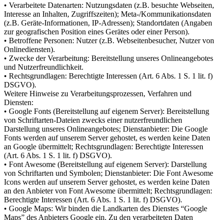
• Verarbeitete Datenarten: Nutzungsdaten (z.B. besuchte Webseiten,
Interesse an Inhalten, Zugriffszeiten); Meta-/Kommunikationsdaten
(z.B. Geräte-Informationen, IP-Adressen); Standortdaten (Angaben
zur geografischen Position eines Gerätes oder einer Person).
• Betroffene Personen: Nutzer (z.B. Webseitenbesucher, Nutzer von
Onlinediensten).
• Zwecke der Verarbeitung: Bereitstellung unseres Onlineangebotes
und Nutzerfreundlichkeit.
• Rechtsgrundlagen: Berechtigte Interessen (Art. 6 Abs. 1 S. 1 lit. f)
DSGVO).
Weitere Hinweise zu Verarbeitungsprozessen, Verfahren und
Diensten:
• Google Fonts (Bereitstellung auf eigenem Server): Bereitstellung
von Schriftarten-Dateien zwecks einer nutzerfreundlichen
Darstellung unseres Onlineangebotes; Dienstanbieter: Die Google
Fonts werden auf unserem Server gehostet, es werden keine Daten
an Google übermittelt; Rechtsgrundlagen: Berechtigte Interessen
(Art. 6 Abs. 1 S. 1 lit. f) DSGVO).
• Font Awesome (Bereitstellung auf eigenem Server): Darstellung
von Schriftarten und Symbolen; Dienstanbieter: Die Font Awesome
Icons werden auf unserem Server gehostet, es werden keine Daten
an den Anbieter von Font Awesome übermittelt; Rechtsgrundlagen:
Berechtigte Interessen (Art. 6 Abs. 1 S. 1 lit. f) DSGVO).
• Google Maps: Wir binden die Landkarten des Dienstes “Google
Maps” des Anbieters Google ein. Zu den verarbeiteten Daten