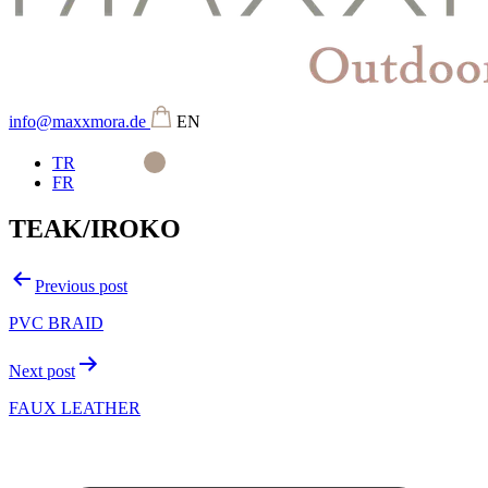
info@maxxmora.de
EN
TR
FR
TEAK/IROKO
Beitragsnavigation
Previous post
PVC BRAID
Next post
FAUX LEATHER