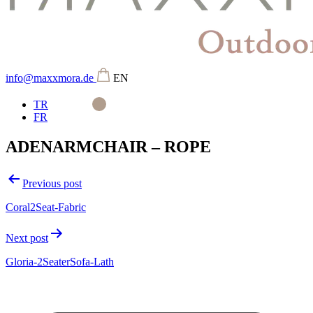
info@maxxmora.de
EN
TR
FR
ADENARMCHAIR – ROPE
Beitragsnavigation
Previous post
Coral2Seat-Fabric
Next post
Gloria-2SeaterSofa-Lath