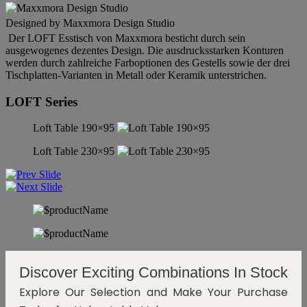
Designed by Maxxmora Design Studio
Der LOFT Esstisch von Maxxmora besticht durch sein
ausgewogenes dezentes Design. Die ausdrucksstarken Konturen
werden durch zahlreiche Farboptionen des Gestells sowie der drei
Tischplatten-Varianten in Metall oder Keramik unterstrichen.
LOFT Series
Loft Table 190×95
Loft Table 230×95
Discover Exciting Combinations In Stock
Explore Our Selection and Make Your Purchase